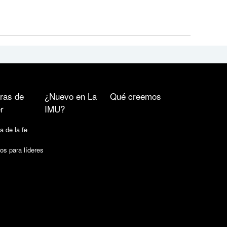
ras de
¿Nuevo en La
Qué creemos
r
IMU?
a de la fe
os para líderes