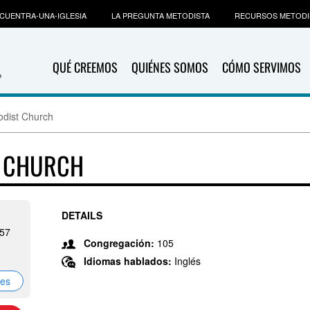
CUENTRA-UNA-IGLESIA
LA PREGUNTA METODISTA
RECURSOS METODI
QUÉ CREEMOS
QUIÉNES SOMOS
CÓMO SERVIMOS
odist Church
T CHURCH
DETAILS
057
Congregación:
105
Idiomas hablados:
Inglés
nes