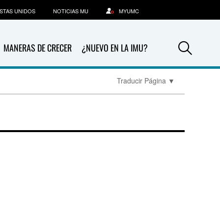
STAS UNIDOS
NOTICIAS MU
MYUMC
Sea
MANERAS DE CRECER
¿NUEVO EN LA IMU?
Traducir Página
▼