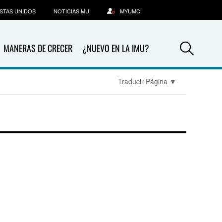
STAS UNIDOS
NOTICIAS MU
MYUMC
Sea
MANERAS DE CRECER
¿NUEVO EN LA IMU?
Traducir Página
▼