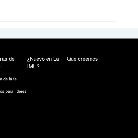
ras de
¿Nuevo en La
Qué creemos
r
IMU?
a de la fe
os para líderes