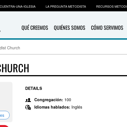
CUENTRA-UNA-IGLESIA
LA PREGUNTA METODISTA
RECURSOS METODI
QUÉ CREEMOS
QUIÉNES SOMOS
CÓMO SERVIMOS
dist Church
 CHURCH
DETAILS
Congregación:
100
Idiomas hablados:
Inglés
nes