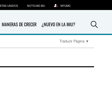
STAS UNIDOS
NOTICIAS MU
MYUMC
Sea
MANERAS DE CRECER
¿NUEVO EN LA IMU?
Traducir Página
▼