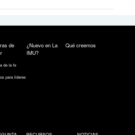
ras de
¿Nuevo en La
Qué creemos
r
IMU?
a de la fe
os para líderes
EGUNTA
RECURSOS
NOTICIAS