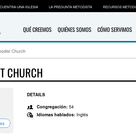
CUENTRA-UNA-IGLESIA
LA PREGUNTA METODISTA
RECURSOS METODI
QUÉ CREEMOS
QUIÉNES SOMOS
CÓMO SERVIMOS
hodist Church
ST CHURCH
DETAILS
Congregación:
54
Idiomas hablados:
Inglés
nes