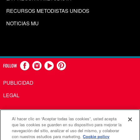
RECURSOS METODISTAS UNIDOS
NOTICIAS MU
FOLLOW
PUBLICIDAD
LEGAL
Al hacer clic en “Aceptar todas las cookies”, usted acepta
Comunicaciones Metodistas Unidas es una agencia de la
que las cookies se guarden en su dispositivo para mejorar la
navegación del sitio, analizar el uso del mismo, y colaborar
Iglesia Metodista Unida
con nuestros estudios para marketing.
Cookie policy