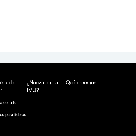
ras de
¿Nuevo en La
Qué creemos
r
IMU?
a de la fe
os para líderes