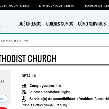
CUENTRA-UNA-IGLESIA
LA PREGUNTA METODISTA
RECURSOS METODI
QUÉ CREEMOS
QUIÉNES SOMOS
CÓMO SERVIMOS
d Methodist Church
ETHODIST CHURCH
DETAILS
058
Congregación:
110
Idiomas hablados:
Inglés
Servicio(s) de accesibilidad ofrecidos:
Accessibl
nes
Print Bulletin/Hymnal, Parking