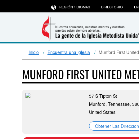
REGIÓN / IDIOMAS
DIRECTORIO
EN
Inicio
Encuentra una iglesia
Munford First Unite
MUNFORD FIRST UNITED M
57 S Tipton St
Munford, Tennessee, 38
United States
Obtener Las Direccio