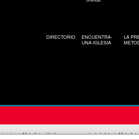
DIRECTORIO
ENCUENTRA-
LA PR
UNA-IGLESIA
METOD
icaciones Metodistas Unidas es una agencia de la Iglesia Metodista