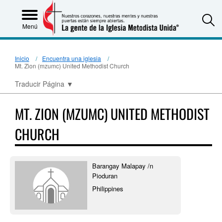
S
Menú
Inicio
Encuentra una iglesia
Mt. Zion (mzumc) United Methodist Church
Traducir Página
▼
MT. ZION (MZUMC) UNITED METHODIST
CHURCH
Barangay Malapay /n
Pioduran
Philippines