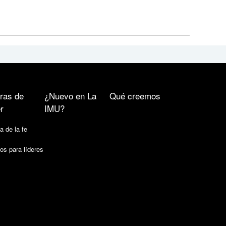
ras de
¿Nuevo en La
Qué creemos
r
IMU?
a de la fe
os para líderes