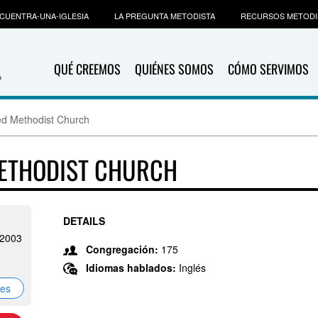
CUENTRA-UNA-IGLESIA
LA PREGUNTA METODISTA
RECURSOS METODI
QUÉ CREEMOS
QUIÉNES SOMOS
CÓMO SERVIMOS
ed Methodist Church
METHODIST CHURCH
DETAILS
-2003
Congregación:
175
Idiomas hablados:
Inglés
nes