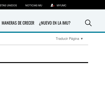
STAS UNIDOS
NOTICIAS MU
MYUMC
Sea
MANERAS DE CRECER
¿NUEVO EN LA IMU?
Traducir Página
▼