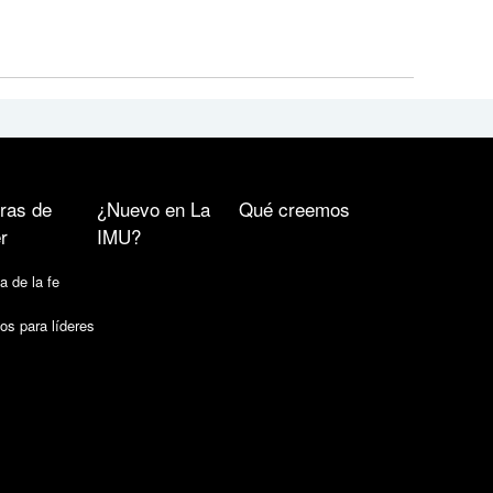
ras de
¿Nuevo en La
Qué creemos
r
IMU?
a de la fe
os para líderes