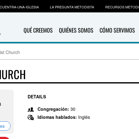
CUENTRA-UNA-IGLESIA
LA PREGUNTA METODISTA
RECURSOS METODI
QUÉ CREEMOS
QUIÉNES SOMOS
CÓMO SERVIMOS
ist Church
CHURCH
DETAILS
4
Congregación:
30
Idiomas hablados:
Inglés
nes