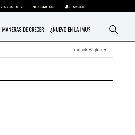
STAS UNIDOS
NOTICIAS MU
MYUMC
Sea
MANERAS DE CRECER
¿NUEVO EN LA IMU?
Traducir Página
▼