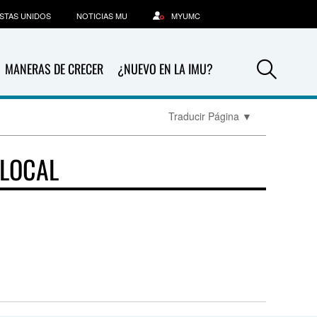
STAS UNIDOS
NOTICIAS MU
MYUMC
Sea
MANERAS DE CRECER
¿NUEVO EN LA IMU?
Traducir Página
▼
LOCAL