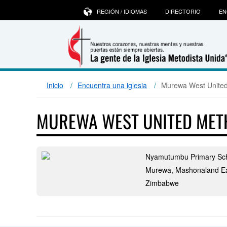
REGIÓN / IDIOMAS
DIRECTORIO
EN
Inicio
Encuentra una iglesia
Murewa West United
MUREWA WEST UNITED MET
Nyamutumbu Primary Sc
Murewa, Mashonaland E
Zimbabwe