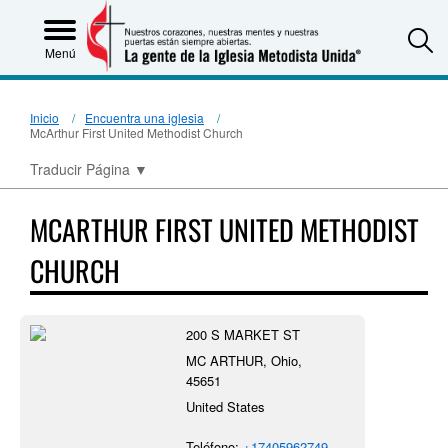
S
Menú
Inicio
Encuentra una iglesia
McArthur First United Methodist Church
Traducir Página
▼
MCARTHUR FIRST UNITED METHODIST
CHURCH
200 S MARKET ST
MC ARTHUR, Ohio,
45651
United States
Teléfono:
+17405962749