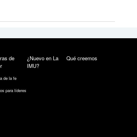
ras de
¿Nuevo en La
Qué creemos
r
IMU?
a de la fe
os para líderes