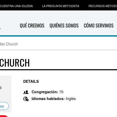
CUENTRA-UNA-IGLESIA
LA PREGUNTA METODISTA
RECURSOS METODI
QUÉ CREEMOS
QUIÉNES SOMOS
CÓMO SERVIMOS
dist Church
 CHURCH
DETAILS
6
Congregación:
70
Idiomas hablados:
Inglés
nes