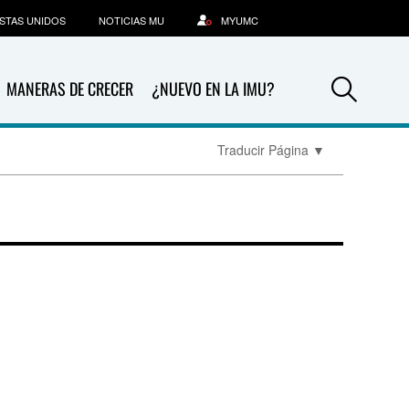
STAS UNIDOS
NOTICIAS MU
MYUMC
Sea
MANERAS DE CRECER
¿NUEVO EN LA IMU?
Traducir Página
▼