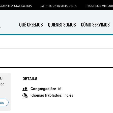
CUENTRA-UNA-IGLESIA
LA PREGUNTA METODISTA
RECURSOS METODI
QUÉ CREEMOS
QUIÉNES SOMOS
CÓMO SERVIMOS
RD
DETAILS
090
Congregación:
16
Idiomas hablados:
Inglés
nes