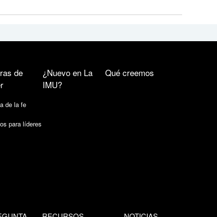
ras de
¿Nuevo en La
Qué creemos
r
IMU?
a de la fe
os para líderes
EGUNTA
RECURSOS
NOTICIAS