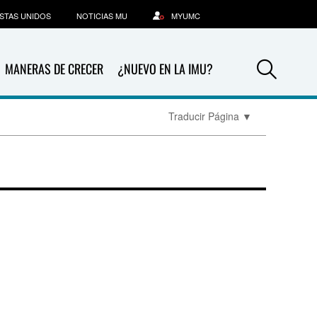
STAS UNIDOS
NOTICIAS MU
MYUMC
Sea
MANERAS DE CRECER
¿NUEVO EN LA IMU?
Traducir Página
▼