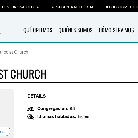
CUENTRA-UNA-IGLESIA
LA PREGUNTA METODISTA
RECURSOS METODI
QUÉ CREEMOS
QUIÉNES SOMOS
CÓMO SERVIMOS
hodist Church
ST CHURCH
DETAILS
Congregación:
68
Idiomas hablados:
Inglés
nes