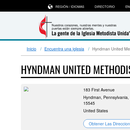
REGIÓN / IDIOMAS
DIRECTORIO
EN
Inicio
Encuentra una iglesia
Hyndman United Met
HYNDMAN UNITED METHODI
183 First Avenue
Hyndman, Pennsylvania,
15545
United States
Obtener Las Direccio