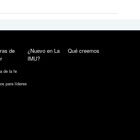
ras de
¿Nuevo en La
Qué creemos
r
IMU?
a de la fe
os para líderes