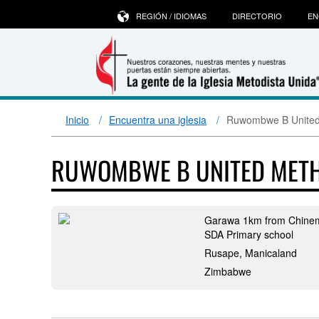
REGIÓN / IDIOMAS
DIRECTORIO
EN
Inicio
Encuentra una iglesia
Ruwombwe B United
RUWOMBWE B UNITED MET
Garawa 1km from Chinem
SDA Primary school
Rusape, Manicaland
Zimbabwe