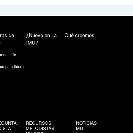
ras de
¿Nuevo en La
Qué creemos
r
IMU?
a de la fe
os para líderes
EGUNTA
RECURSOS
NOTICIAS
ISTA
METODISTAS
MU