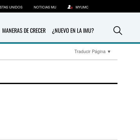
STAS UNIDOS
NOTICIAS MU
MYUMC
Sea
MANERAS DE CRECER
¿NUEVO EN LA IMU?
Traducir Página
▼