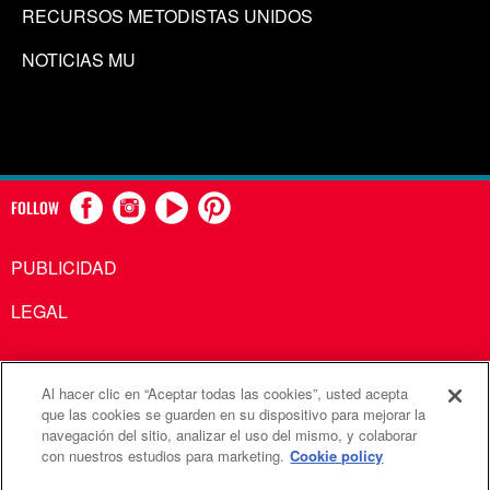
RECURSOS METODISTAS UNIDOS
NOTICIAS MU
FOLLOW
PUBLICIDAD
LEGAL
Al hacer clic en “Aceptar todas las cookies”, usted acepta
Comunicaciones Metodistas Unidas es una agencia de la
que las cookies se guarden en su dispositivo para mejorar la
navegación del sitio, analizar el uso del mismo, y colaborar
Iglesia Metodista Unida
con nuestros estudios para marketing.
Cookie policy
©2026
Comunicaciones Metodistas Unidas. Reservados