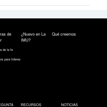
ras de
¿Nuevo en La
Qué creemos
r
IMU?
a de la fe
os para líderes
EGUNTA
RECURSOS
NOTICIAS