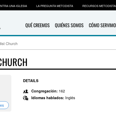
NTRA-UNA-IGLESIA
LA PREGUNTA METODISTA
RECURSOS METODISTA
QUÉ CREEMOS
QUIÉNES SOMOS
CÓMO SERVIMO
ist Church
 CHURCH
DETAILS
Congregación:
162
Idiomas hablados:
Inglés
nes