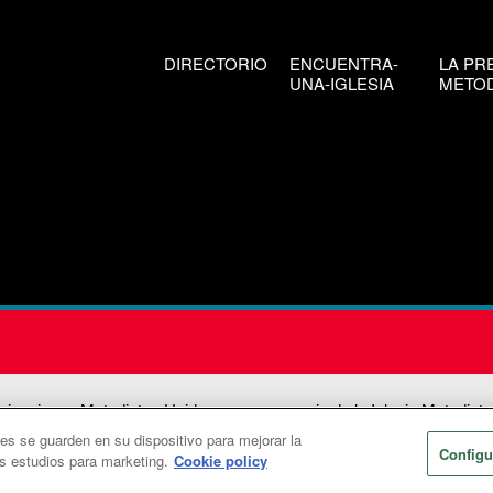
DIRECTORIO
ENCUENTRA-
LA PR
UNA-IGLESIA
METOD
icaciones Metodistas Unidas es una agencia de la Iglesia Metodista
ies se guarden en su dispositivo para mejorar la
026
Comunicaciones Metodistas Unidas. Reservados todos los dere
Configu
os estudios para marketing.
Cookie policy