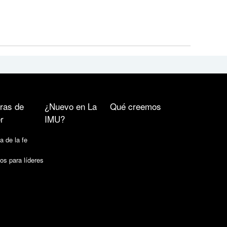
ras de
¿Nuevo en La
Qué creemos
r
IMU?
a de la fe
os para líderes