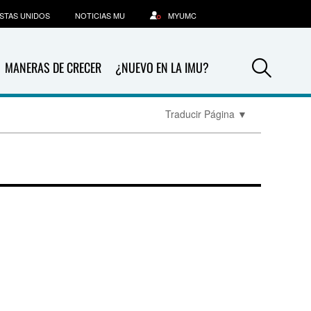
STAS UNIDOS
NOTICIAS MU
MYUMC
Sea
MANERAS DE CRECER
¿NUEVO EN LA IMU?
Traducir Página
▼