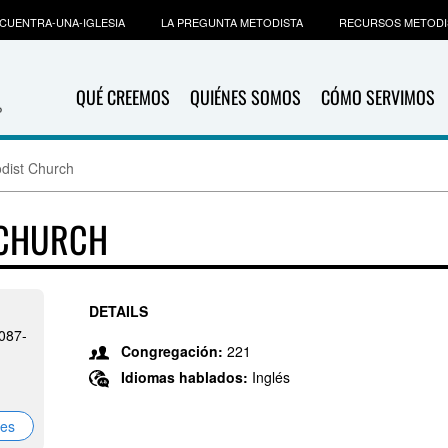
CUENTRA-UNA-IGLESIA
LA PREGUNTA METODISTA
RECURSOS METODI
QUÉ CREEMOS
QUIÉNES SOMOS
CÓMO SERVIMOS
dist Church
 CHURCH
DETAILS
087-
Congregación:
221
Idiomas hablados:
Inglés
nes