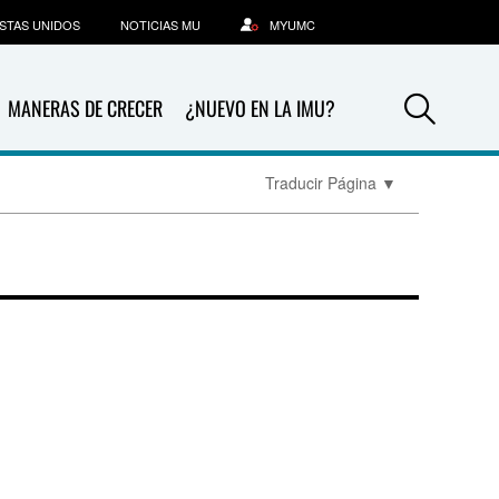
STAS UNIDOS
NOTICIAS MU
MYUMC
Sea
MANERAS DE CRECER
¿NUEVO EN LA IMU?
Traducir Página
▼