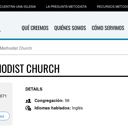
CUENTRA-UNA-IGLESIA
LA PREGUNTA METODISTA
RECURSOS METODI
QUÉ CREEMOS
QUIÉNES SOMOS
CÓMO SERVIMOS
 Methodist Church
HODIST CHURCH
DETAILS
5071
Congregación:
58
Idiomas hablados:
Inglés
nes