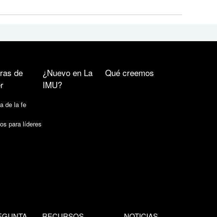
ras de
¿Nuevo en La
Qué creemos
r
IMU?
a de la fe
os para líderes
EGUNTA
RECURSOS
NOTICIAS