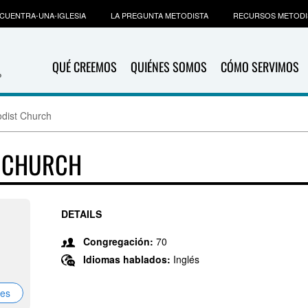
CUENTRA-UNA-IGLESIA
LA PREGUNTA METODISTA
RECURSOS METODI
QUÉ CREEMOS
QUIÉNES SOMOS
CÓMO SERVIMOS
odist Church
T CHURCH
DETAILS
Congregación:
70
Idiomas hablados:
Inglés
nes