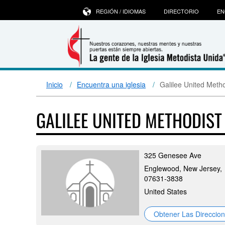
REGIÓN / IDIOMAS
DIRECTORIO
EN
Inicio
Encuentra una iglesia
Galilee United Meth
GALILEE UNITED METHODIS
325 Genesee Ave
Englewood, New Jersey,
07631-3838
United States
Obtener Las Direccio