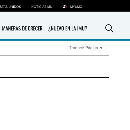
STAS UNIDOS
NOTICIAS MU
MYUMC
Sea
MANERAS DE CRECER
¿NUEVO EN LA IMU?
Traducir Página
▼