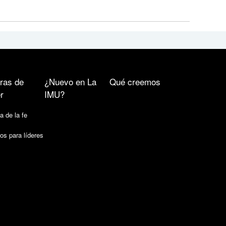
ras de
¿Nuevo en La
Qué creemos
r
IMU?
a de la fe
os para líderes