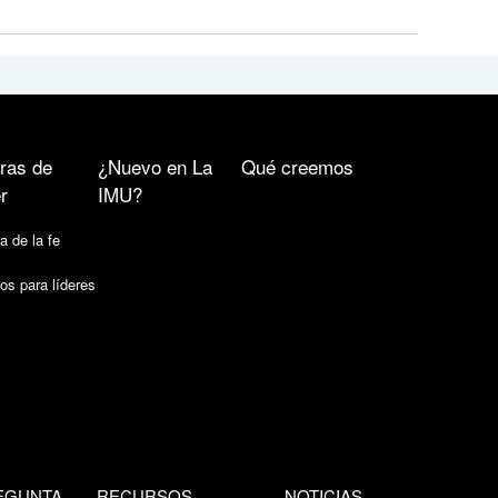
ras de
¿Nuevo en La
Qué creemos
r
IMU?
a de la fe
os para líderes
EGUNTA
RECURSOS
NOTICIAS