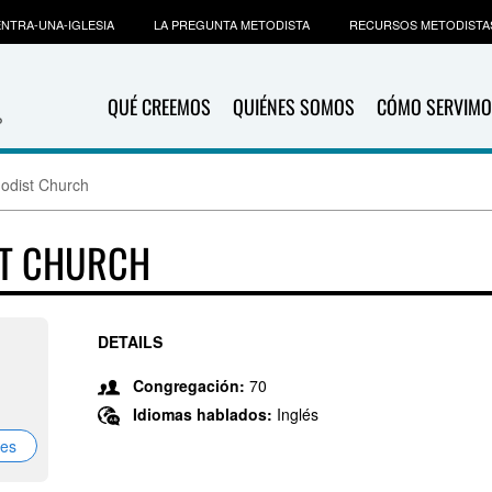
NTRA-UNA-IGLESIA
LA PREGUNTA METODISTA
RECURSOS METODISTA
QUÉ CREEMOS
QUIÉNES SOMOS
CÓMO SERVIMO
odist Church
ST CHURCH
DETAILS
Congregación:
70
Idiomas hablados:
Inglés
nes