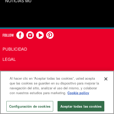
NOTICIAS MU
FOLLOW
PUBLICIDAD
LEGAL
Al hacer clic en “Aceptar todas las cookies”, usted acepta
Comunicaciones Metodistas Unidas es una agencia de la
que las cookies se guarden en su dispositivo para mejorar la
navegación del sitio, analizar el uso del mismo, y colaborar
Iglesia Metodista Unida
con nuestros estudios para marketing.
Cookie policy
©2026
Comunicaciones Metodistas Unidas. Reservados
todos los derechos
Configuración de cookies
Aceptar todas las cookies