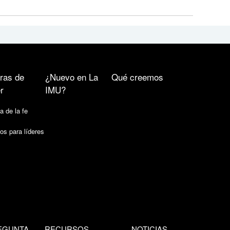
ras de
¿Nuevo en La
Qué creemos
r
IMU?
a de la fe
os para líderes
EGUNTA
RECURSOS
NOTICIAS