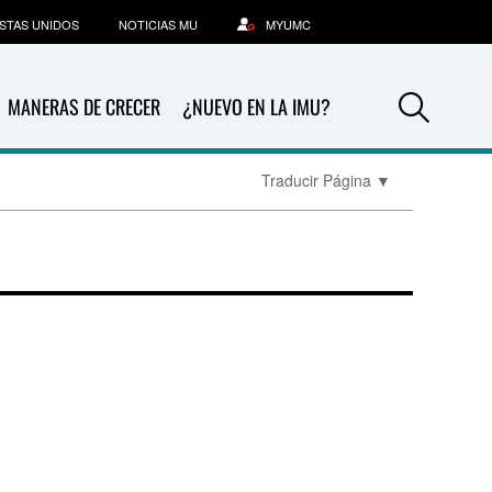
STAS UNIDOS
NOTICIAS MU
MYUMC
Sea
MANERAS DE CRECER
¿NUEVO EN LA IMU?
Traducir Página
▼