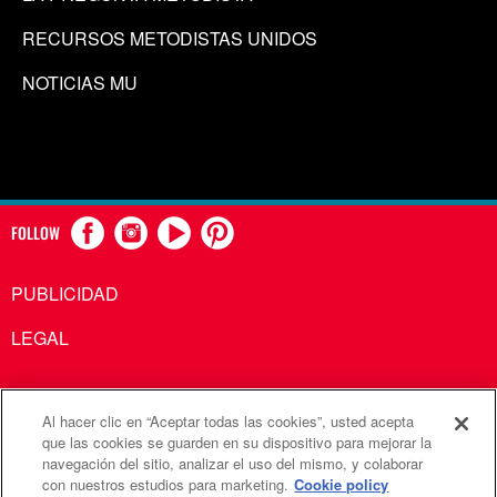
RECURSOS METODISTAS UNIDOS
NOTICIAS MU
FOLLOW
PUBLICIDAD
LEGAL
Al hacer clic en “Aceptar todas las cookies”, usted acepta
Comunicaciones Metodistas Unidas es una agencia de la
que las cookies se guarden en su dispositivo para mejorar la
navegación del sitio, analizar el uso del mismo, y colaborar
Iglesia Metodista Unida
con nuestros estudios para marketing.
Cookie policy