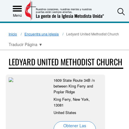
S
Menú
Inicio
Encuentra una iglesia
Ledyard United Methodist Church
Traducir Página
▼
LEDYARD UNITED METHODIST CHURCH
1609 State Route 34B /n
between King Ferry and
Poplar Ridge
King Ferry, New York,
13081
United States
Obtener Las