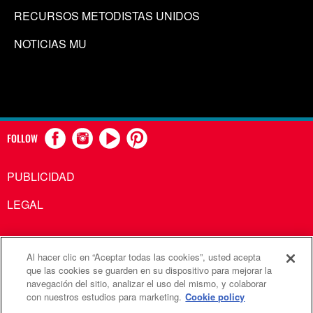
RECURSOS METODISTAS UNIDOS
NOTICIAS MU
FOLLOW
PUBLICIDAD
LEGAL
Al hacer clic en “Aceptar todas las cookies”, usted acepta
Comunicaciones Metodistas Unidas es una agencia de la
que las cookies se guarden en su dispositivo para mejorar la
navegación del sitio, analizar el uso del mismo, y colaborar
Iglesia Metodista Unida
con nuestros estudios para marketing.
Cookie policy
©2026
Comunicaciones Metodistas Unidas. Reservados