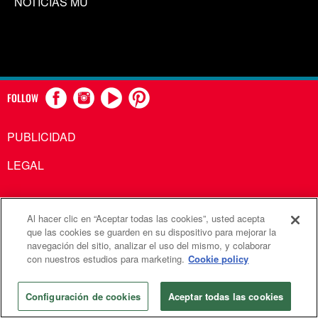
NOTICIAS MU
FOLLOW
PUBLICIDAD
LEGAL
Al hacer clic en “Aceptar todas las cookies”, usted acepta
Comunicaciones Metodistas Unidas es una agencia de la
que las cookies se guarden en su dispositivo para mejorar la
navegación del sitio, analizar el uso del mismo, y colaborar
Iglesia Metodista Unida
con nuestros estudios para marketing.
Cookie policy
©2026
Comunicaciones Metodistas Unidas. Reservados
todos los derechos
Configuración de cookies
Aceptar todas las cookies