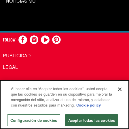
NOTICIAS MU
FOLLOW
PUBLICIDAD
LEGAL
Al hacer clic en “Aceptar todas las cookies”, usted acepta
Comunicaciones Metodistas Unidas es una agencia de la
que las cookies se guarden en su dispositivo para mejorar la
navegación del sitio, analizar el uso del mismo, y colaborar
Iglesia Metodista Unida
con nuestros estudios para marketing.
Cookie policy
©2026
Comunicaciones Metodistas Unidas. Reservados
todos los derechos
Configuración de cookies
Aceptar todas las cookies