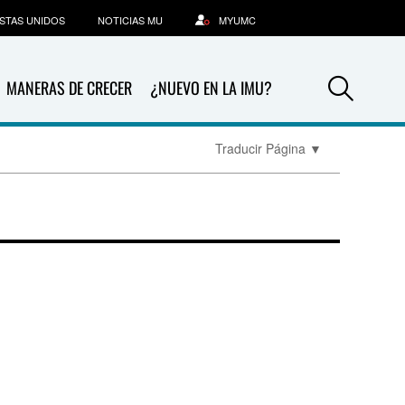
STAS UNIDOS
NOTICIAS MU
MYUMC
Sea
MANERAS DE CRECER
¿NUEVO EN LA IMU?
Traducir Página
▼