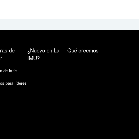
ras de
¿Nuevo en La
Qué creemos
r
IMU?
a de la fe
os para líderes