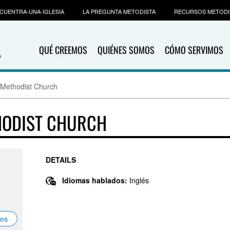
CUENTRA-UNA-IGLESIA
LA PREGUNTA METODISTA
RECURSOS METODI
QUÉ CREEMOS
QUIÉNES SOMOS
CÓMO SERVIMOS
 Methodist Church
HODIST CHURCH
DETAILS
Idiomas hablados:
Inglés
nes