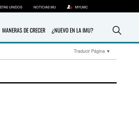
STAS UNIDOS
NOTICIAS MU
MYUMC
Sea
MANERAS DE CRECER
¿NUEVO EN LA IMU?
Traducir Página
▼