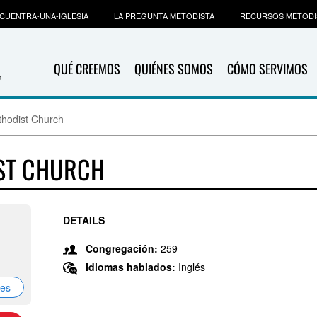
CUENTRA-UNA-IGLESIA
LA PREGUNTA METODISTA
RECURSOS METODI
QUÉ CREEMOS
QUIÉNES SOMOS
CÓMO SERVIMOS
thodist Church
IST CHURCH
DETAILS
Congregación:
259
Idiomas hablados:
Inglés
nes