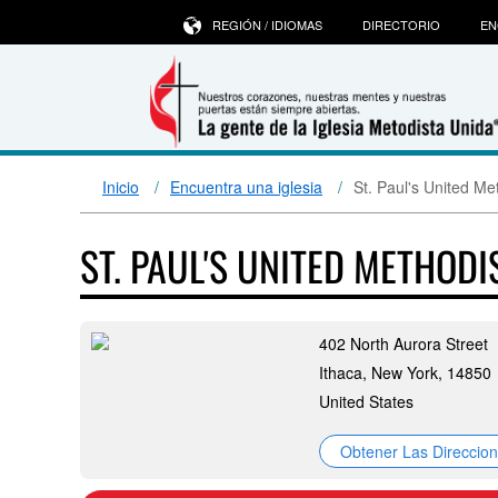
REGIÓN / IDIOMAS
DIRECTORIO
EN
Inicio
Encuentra una iglesia
St. Paul's United Me
ST. PAUL'S UNITED METHOD
402 North Aurora Street
Ithaca, New York, 14850
United States
Obtener Las Direccio