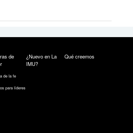
ras de
¿Nuevo en La
Qué creemos
r
IMU?
a de la fe
os para líderes