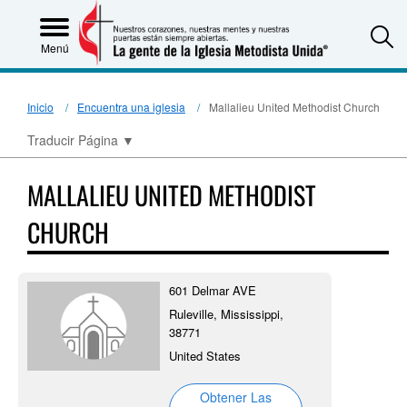
S
Menú
Inicio
Encuentra una iglesia
Mallalieu United Methodist Church
Traducir Página
▼
MALLALIEU UNITED METHODIST
CHURCH
601 Delmar AVE
Ruleville, Mississippi,
38771
United States
Obtener Las