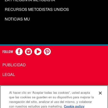
RECURSOS METODISTAS UNIDOS
NOTICIAS MU
FOLLOW
PUBLICIDAD
LEGAL
Al hacer clic en “Aceptar todas las cookies”, usted acepta
Comunicaciones Metodistas Unidas es una agencia de la
que las cookies se guarden en su dispositivo para mejorar la
navegación del sitio, analizar el uso del mismo, y colaborar
Iglesia Metodista Unida
con nuestros estudios para marketing.
Cookie policy