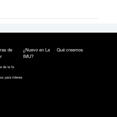
ras de
¿Nuevo en La
Qué creemos
r
IMU?
a de la fe
os para líderes