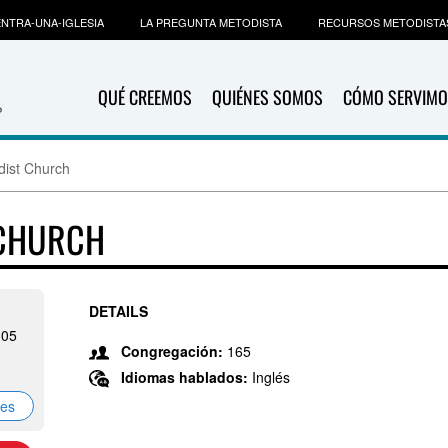
NTRA-UNA-IGLESIA
LA PREGUNTA METODISTA
RECURSOS METODISTA
QUÉ CREEMOS
QUIÉNES SOMOS
CÓMO SERVIMO
dist Church
 CHURCH
DETAILS
305
Congregación:
165
Idiomas hablados:
Inglés
nes