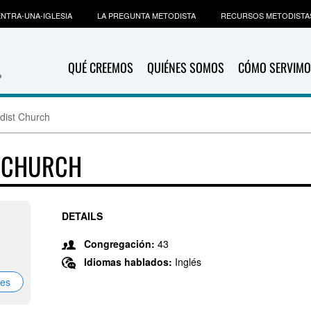
NTRA-UNA-IGLESIA
LA PREGUNTA METODISTA
RECURSOS METODISTA
QUÉ CREEMOS
QUIÉNES SOMOS
CÓMO SERVIMO
dist Church
T CHURCH
DETAILS
Congregación:
43
Idiomas hablados:
Inglés
nes