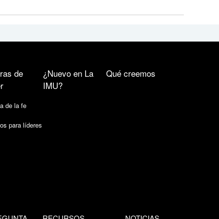
ras de
¿Nuevo en La
Qué creemos
r
IMU?
a de la fe
os para líderes
EGUNTA
RECURSOS
NOTICIAS