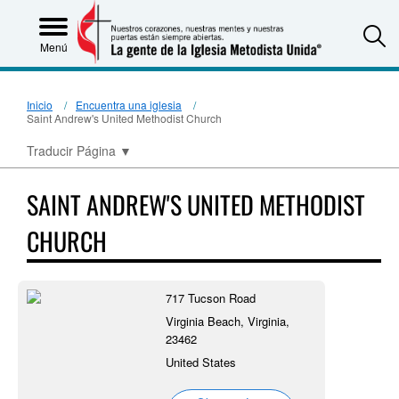
S
Menú
Inicio
Encuentra una iglesia
Saint Andrew's United Methodist Church
Traducir Página
▼
SAINT ANDREW'S UNITED METHODIST
CHURCH
717 Tucson Road
Virginia Beach, Virginia,
23462
United States