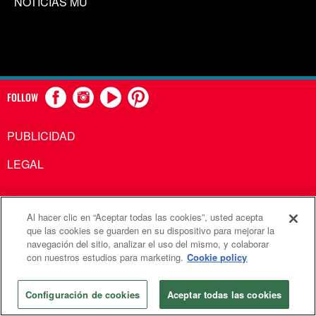
NOTICIAS MU
FOLLOW
PUBLICIDAD
LEGAL
Al hacer clic en “Aceptar todas las cookies”, usted acepta
Comunicaciones Metodistas Unidas es una agencia de la
que las cookies se guarden en su dispositivo para mejorar la
navegación del sitio, analizar el uso del mismo, y colaborar
Iglesia Metodista Unida
con nuestros estudios para marketing.
Cookie policy
©2026
Comunicaciones Metodistas Unidas. Reservados
todos los derechos
Configuración de cookies
Aceptar todas las cookies