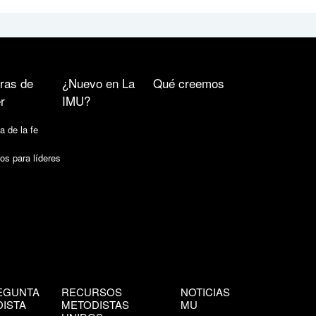
ras de
¿Nuevo en La
Qué creemos
r
IMU?
a de la fe
os para líderes
EGUNTA
RECURSOS
NOTICIAS
ISTA
METODISTAS
MU