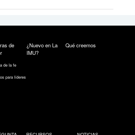
ras de
¿Nuevo en La
Qué creemos
r
IMU?
a de la fe
os para líderes
EGUNTA
RECURSOS
NOTICIAS