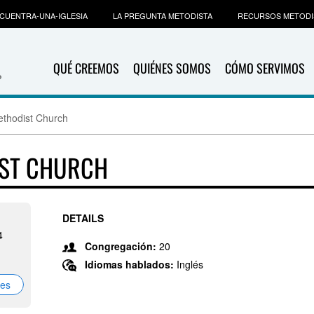
CUENTRA-UNA-IGLESIA
LA PREGUNTA METODISTA
RECURSOS METODI
QUÉ CREEMOS
QUIÉNES SOMOS
CÓMO SERVIMOS
thodist Church
IST CHURCH
DETAILS
4
Congregación:
20
Idiomas hablados:
Inglés
nes