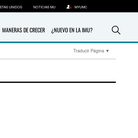
STAS UNIDOS
NOTICIAS MU
MYUMC
Sea
MANERAS DE CRECER
¿NUEVO EN LA IMU?
Traducir Página
▼