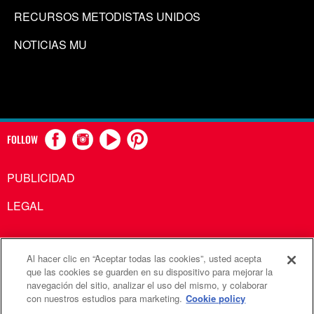
RECURSOS METODISTAS UNIDOS
NOTICIAS MU
FOLLOW
PUBLICIDAD
LEGAL
Al hacer clic en “Aceptar todas las cookies”, usted acepta
Comunicaciones Metodistas Unidas es una agencia de la
que las cookies se guarden en su dispositivo para mejorar la
navegación del sitio, analizar el uso del mismo, y colaborar
Iglesia Metodista Unida
con nuestros estudios para marketing.
Cookie policy
©2026
Comunicaciones Metodistas Unidas. Reservados