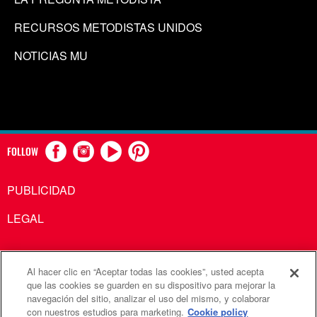
RECURSOS METODISTAS UNIDOS
NOTICIAS MU
FOLLOW
PUBLICIDAD
LEGAL
Al hacer clic en “Aceptar todas las cookies”, usted acepta
Comunicaciones Metodistas Unidas es una agencia de la
que las cookies se guarden en su dispositivo para mejorar la
navegación del sitio, analizar el uso del mismo, y colaborar
Iglesia Metodista Unida
con nuestros estudios para marketing.
Cookie policy