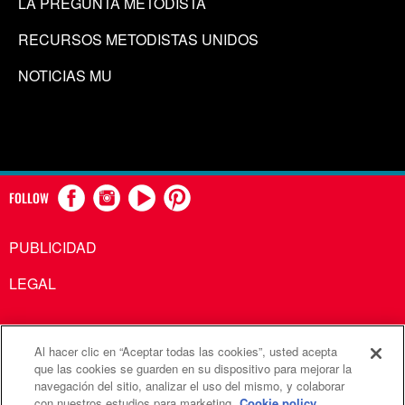
LA PREGUNTA METODISTA
RECURSOS METODISTAS UNIDOS
NOTICIAS MU
FOLLOW
PUBLICIDAD
LEGAL
Al hacer clic en “Aceptar todas las cookies”, usted acepta
Comunicaciones Metodistas Unidas es una agencia de la
que las cookies se guarden en su dispositivo para mejorar la
navegación del sitio, analizar el uso del mismo, y colaborar
Iglesia Metodista Unida
con nuestros estudios para marketing.
Cookie policy