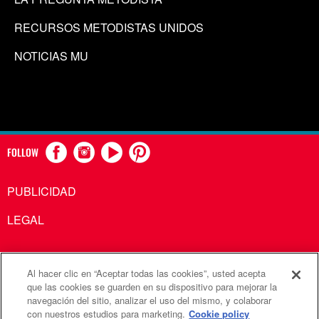
RECURSOS METODISTAS UNIDOS
NOTICIAS MU
FOLLOW
PUBLICIDAD
LEGAL
Al hacer clic en “Aceptar todas las cookies”, usted acepta
Comunicaciones Metodistas Unidas es una agencia de la
que las cookies se guarden en su dispositivo para mejorar la
navegación del sitio, analizar el uso del mismo, y colaborar
Iglesia Metodista Unida
con nuestros estudios para marketing.
Cookie policy