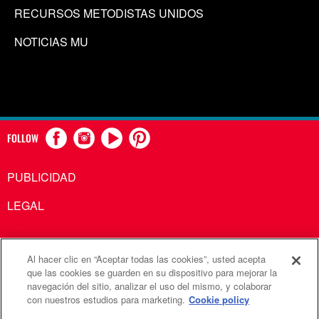
RECURSOS METODISTAS UNIDOS
NOTICIAS MU
FOLLOW
PUBLICIDAD
LEGAL
Al hacer clic en “Aceptar todas las cookies”, usted acepta
Comunicaciones Metodistas Unidas es una agencia de la
que las cookies se guarden en su dispositivo para mejorar la
navegación del sitio, analizar el uso del mismo, y colaborar
Iglesia Metodista Unida
con nuestros estudios para marketing.
Cookie policy
©2026
Comunicaciones Metodistas Unidas. Reservados