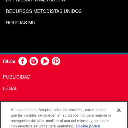
RECURSOS METODISTAS UNIDOS
NOTICIAS MU
FOLLOW
PUBLICIDAD
LEGAL
Al hacer clic en “Aceptar todas las cookies”, usted acepta
Comunicaciones Metodistas Unidas es una agencia de la
que las cookies se guarden en su dispositivo para mejorar la
navegación del sitio, analizar el uso del mismo, y colaborar
Iglesia Metodista Unida
con nuestros estudios para marketing.
Cookie policy