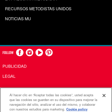
RECURSOS METODISTAS UNIDOS
NOTICIAS MU
FOLLOW
PUBLICIDAD
LEGAL
Al hacer clic en “Aceptar todas las cookies”, usted acepta
Comunicaciones Metodistas Unidas es una agencia de la
que las cookies se guarden en su dispositivo para mejorar la
navegación del sitio, analizar el uso del mismo, y colaborar
Iglesia Metodista Unida
con nuestros estudios para marketing.
Cookie policy