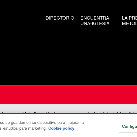
DIRECTORIO
ENCUENTRA-
LA PR
UNA-IGLESIA
METOD
icaciones Metodistas Unidas es una agencia de la Iglesia Metodista
ies se guarden en su dispositivo para mejorar la
026
Comunicaciones Metodistas Unidas. Reservados todos los dere
Configu
os estudios para marketing.
Cookie policy