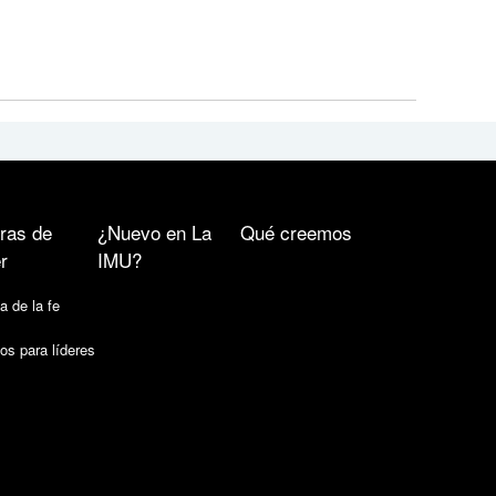
ras de
¿Nuevo en La
Qué creemos
r
IMU?
a de la fe
os para líderes