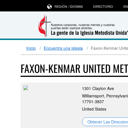
REGIÓN / IDIOMAS
DIRECTORIO
EN
Inicio
Encuentra una iglesia
Faxon-Kenmar Unite
FAXON-KENMAR UNITED ME
1301 Clayton Ave
Williamsport, Pennsylvani
17701-3837
United States
Obtener Las Direccio