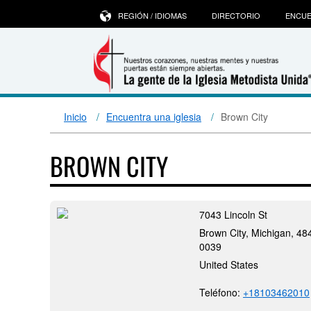
REGIÓN / IDIOMAS
DIRECTORIO
ENCUE
Inicio
Encuentra una iglesia
Brown City
BROWN CITY
7043 Lincoln St
Brown City, Michigan, 48
0039
United States
Teléfono:
+18103462010