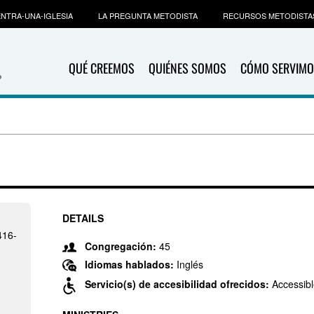
NTRA-UNA-IGLESIA
LA PREGUNTA METODISTA
RECURSOS METODISTA
QUÉ CREEMOS
QUIÉNES SOMOS
CÓMO SERVIMO
DETAILS
416-
Congregación:
45
Idiomas hablados:
Inglés
Servicio(s) de accesibilidad ofrecidos:
Accessibl