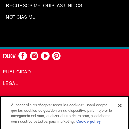
RECURSOS METODISTAS UNIDOS
NOTICIAS MU
FOLLOW
PUBLICIDAD
LEGAL
Al hacer clic en “Aceptar todas las cookies”, usted acepta
Comunicaciones Metodistas Unidas es una agencia de la
que las cookies se guarden en su dispositivo para mejorar la
navegación del sitio, analizar el uso del mismo, y colaborar
Iglesia Metodista Unida
con nuestros estudios para marketing.
Cookie policy
©2026
Comunicaciones Metodistas Unidas. Reservados