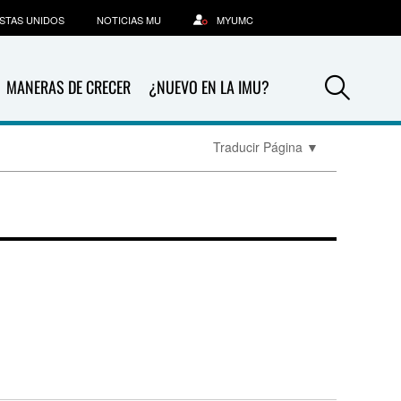
STAS UNIDOS
NOTICIAS MU
MYUMC
Sea
MANERAS DE CRECER
¿NUEVO EN LA IMU?
Traducir Página
▼