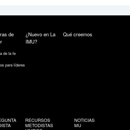
ras de
¿Nuevo en La
Qué creemos
r
IMU?
a de la fe
os para líderes
EGUNTA
RECURSOS
NOTICIAS
ISTA
METODISTAS
MU