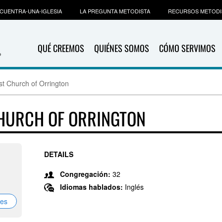
CUENTRA-UNA-IGLESIA
LA PREGUNTA METODISTA
RECURSOS METODI
QUÉ CREEMOS
QUIÉNES SOMOS
CÓMO SERVIMOS
st Church of Orrington
CHURCH OF ORRINGTON
DETAILS
Congregación:
32
Idiomas hablados:
Inglés
nes