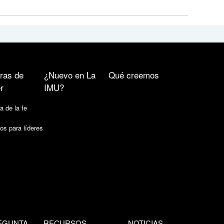
ras de
¿Nuevo en La
Qué creemos
r
IMU?
a de la fe
os para líderes
EGUNTA
RECURSOS
NOTICIAS