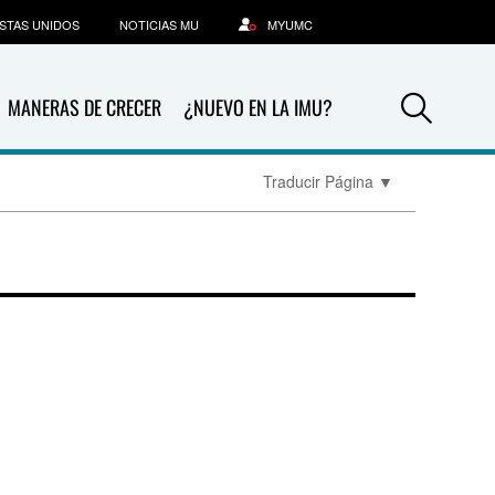
STAS UNIDOS
NOTICIAS MU
MYUMC
Sea
MANERAS DE CRECER
¿NUEVO EN LA IMU?
Traducir Página
▼