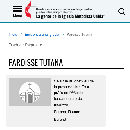
S
Menú
Inicio
Encuentra una iglesia
Paroisse Tutana
Traducir Página
▼
PAROISSE TUTANA
Se situe au chef-lieu de
la province 2km Tout
prÃ¨s de l'Ã©cole
fondamentale de
musivya
Rutana, Rutana
Burundi