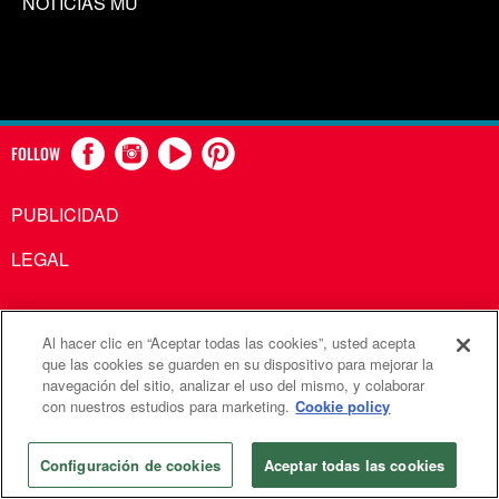
NOTICIAS MU
FOLLOW
PUBLICIDAD
LEGAL
Al hacer clic en “Aceptar todas las cookies”, usted acepta
Comunicaciones Metodistas Unidas es una agencia de la
que las cookies se guarden en su dispositivo para mejorar la
navegación del sitio, analizar el uso del mismo, y colaborar
Iglesia Metodista Unida
con nuestros estudios para marketing.
Cookie policy
©2026
Comunicaciones Metodistas Unidas. Reservados
todos los derechos
Configuración de cookies
Aceptar todas las cookies